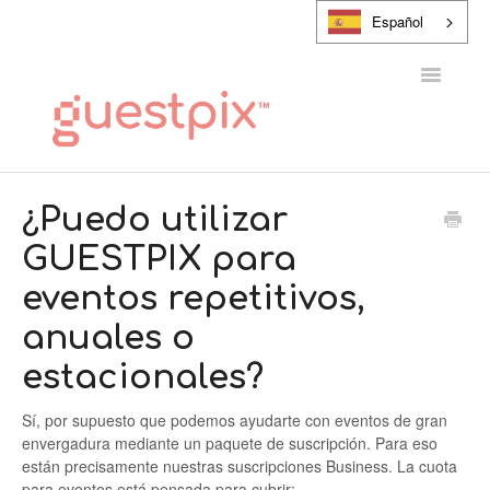
Español
Alternar
navegaci
CENTRO DE AYUDA
¿Puedo utilizar
GUESTPIX para
PONTE EN CONTACTO CON
eventos repetitivos,
anuales o
estacionales?
Sí, por supuesto que podemos ayudarte con eventos de gran
envergadura mediante un paquete de suscripción. Para eso
están precisamente nuestras suscripciones Business. La cuota
para eventos está pensada para cubrir: