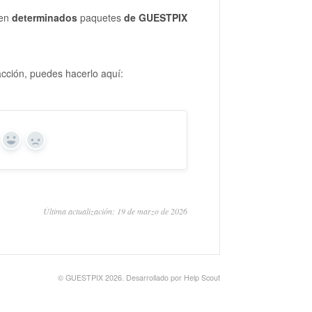
 en
determinados
paquetes
de GUESTPIX
acción, puedes hacerlo aquí:
Sí
No
Última actualización: 19 de marzo de 2026
©
GUESTPIX 2026.
Desarrollado por
Help Scout