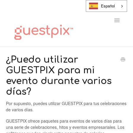
Español
Alternar
navegaci
CENTRO DE AYUDA
¿Puedo utilizar
GUESTPIX para mi
PONTE EN CONTACTO CON
evento durante varios
días?
Por supuesto, puedes utilizar GUESTPIX para tus celebraciones
de varios días.
GUESTPIX ofrece paquetes para eventos de varios días para
una serie de celebraciones, hitos y eventos empresariales. Los