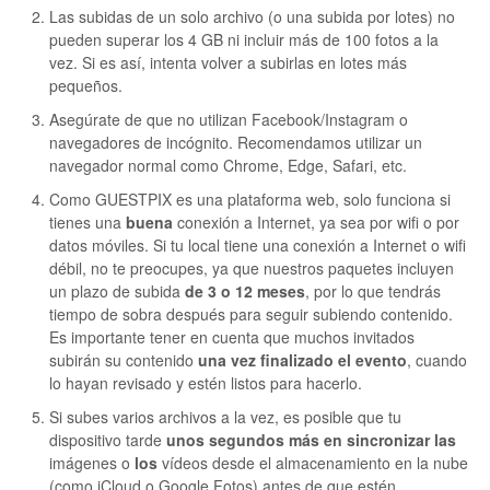
Las subidas de un solo archivo (o una subida por lotes) no
pueden superar los 4 GB ni incluir más de 100 fotos a la
vez. Si es así, intenta volver a subirlas en lotes más
pequeños.
Asegúrate de que no utilizan Facebook/Instagram o
navegadores de incógnito. Recomendamos utilizar un
navegador normal como Chrome, Edge, Safari, etc.
Como GUESTPIX es una plataforma web, solo funciona si
tienes una
buena
conexión a Internet, ya sea por wifi o por
datos móviles. Si tu local tiene una conexión a Internet o wifi
débil, no te preocupes, ya que nuestros paquetes incluyen
un plazo de subida
de 3 o 12 meses
, por lo que tendrás
tiempo de sobra después para seguir subiendo contenido.
Es importante tener en cuenta que muchos invitados
subirán su contenido
una vez finalizado el evento
, cuando
lo hayan revisado y estén listos para hacerlo.
Si subes varios archivos a la vez, es posible que tu
dispositivo tarde
unos segundos más en sincronizar las
imágenes o
los
vídeos desde el almacenamiento en la nube
(como iCloud o Google Fotos) antes de que estén